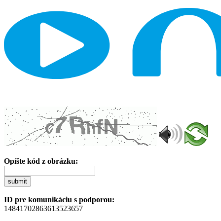
Opíšte kód z obrázku:
submit
ID pre komunikáciu s podporou:
14841702863613523657