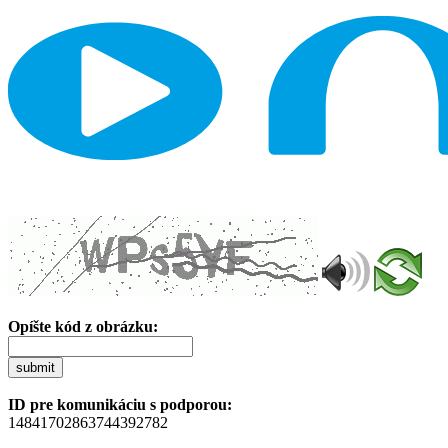
Opíšte kód z obrázku:
submit
ID pre komunikáciu s podporou:
14841702863744392782