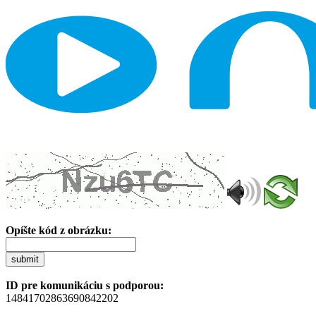
Opíšte kód z obrázku:
submit
ID pre komunikáciu s podporou:
14841702863690842202