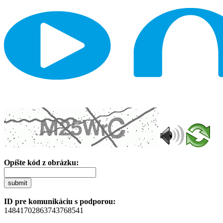
Opíšte kód z obrázku:
submit
ID pre komunikáciu s podporou:
14841702863743768541