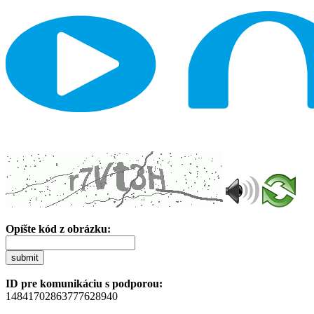
Opíšte kód z obrázku:
submit
ID pre komunikáciu s podporou:
14841702863777628940