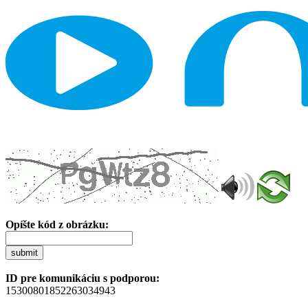
Opíšte kód z obrázku:
submit
ID pre komunikáciu s podporou:
15300801852263034943