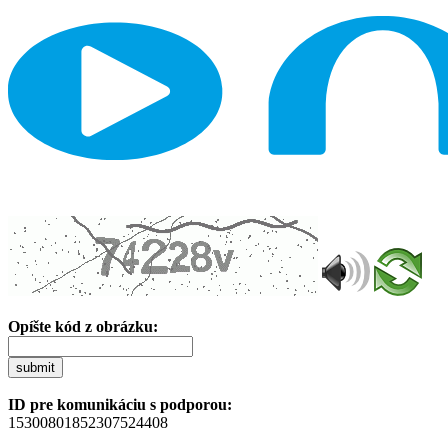
Opíšte kód z obrázku:
submit
ID pre komunikáciu s podporou:
15300801852307524408