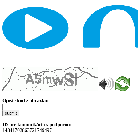
Opíšte kód z obrázku:
submit
ID pre komunikáciu s podporou:
14841702863721749497