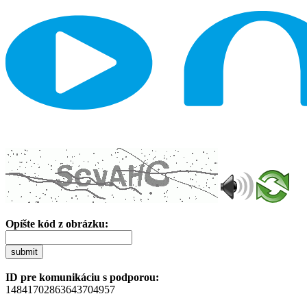
Opíšte kód z obrázku:
submit
ID pre komunikáciu s podporou:
14841702863643704957