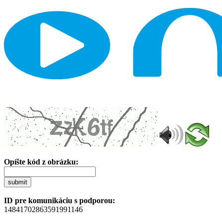
Opíšte kód z obrázku:
submit
ID pre komunikáciu s podporou:
14841702863591991146