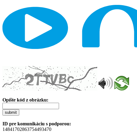
Opíšte kód z obrázku:
submit
ID pre komunikáciu s podporou:
14841702863754493470