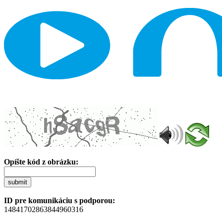
Opíšte kód z obrázku:
submit
ID pre komunikáciu s podporou:
14841702863844960316