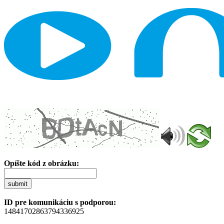
Opíšte kód z obrázku:
submit
ID pre komunikáciu s podporou:
14841702863794336925