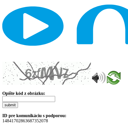
Opíšte kód z obrázku:
submit
ID pre komunikáciu s podporou:
14841702863687352078