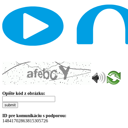
Opíšte kód z obrázku:
submit
ID pre komunikáciu s podporou:
14841702863815305726