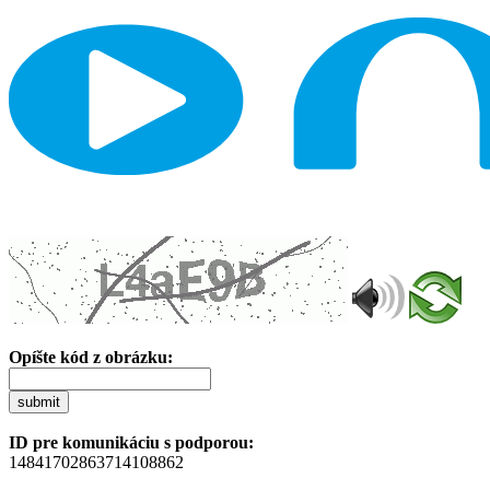
Opíšte kód z obrázku:
submit
ID pre komunikáciu s podporou:
14841702863714108862