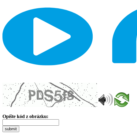
Opíšte kód z obrázku:
submit