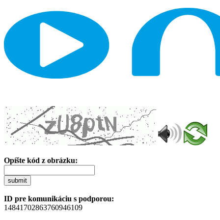
Opíšte kód z obrázku:
submit
ID pre komunikáciu s podporou:
14841702863760946109