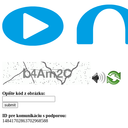
Opíšte kód z obrázku:
submit
ID pre komunikáciu s podporou:
14841702863702968588