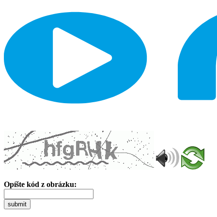
Opíšte kód z obrázku:
submit