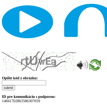
Opíšte kód z obrázku:
submit
ID pre komunikáciu s podporou:
14841702863586307659