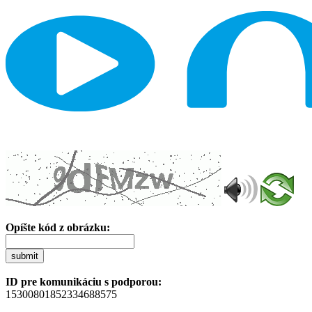
Opíšte kód z obrázku:
submit
ID pre komunikáciu s podporou:
15300801852334688575