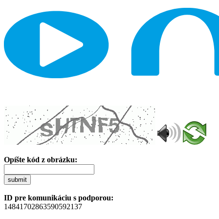
Opíšte kód z obrázku:
submit
ID pre komunikáciu s podporou:
14841702863590592137