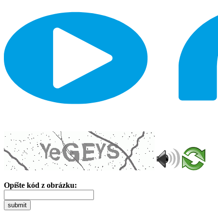
Opíšte kód z obrázku:
submit