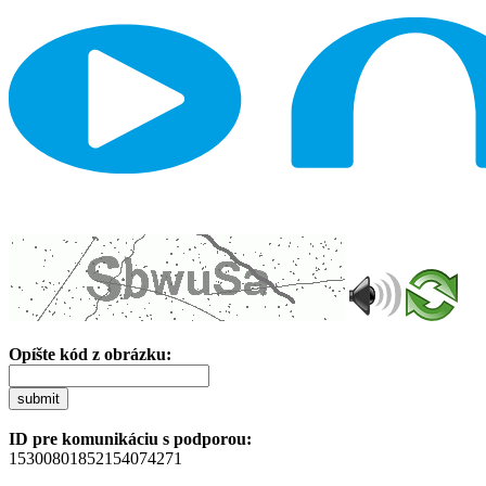
Opíšte kód z obrázku:
submit
ID pre komunikáciu s podporou:
15300801852154074271