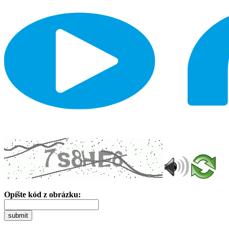
Opíšte kód z obrázku:
submit