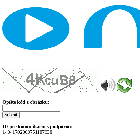
Opíšte kód z obrázku:
submit
ID pre komunikáciu s podporou:
14841702863751187038