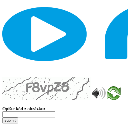
Opíšte kód z obrázku:
submit