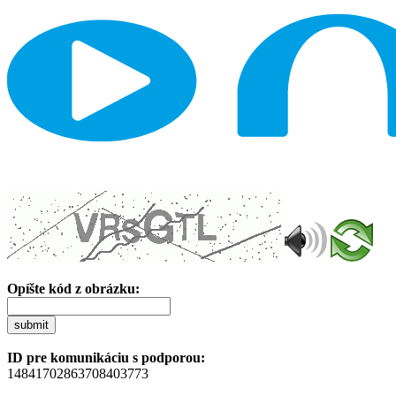
Opíšte kód z obrázku:
submit
ID pre komunikáciu s podporou:
14841702863708403773