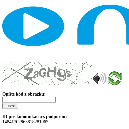
Opíšte kód z obrázku:
submit
ID pre komunikáciu s podporou:
14841702863818281965