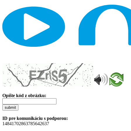
Opíšte kód z obrázku:
submit
ID pre komunikáciu s podporou:
14841702863785642637