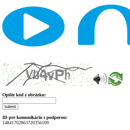
Opíšte kód z obrázku:
submit
ID pre komunikáciu s podporou:
14841702863720356109