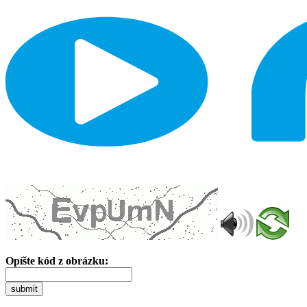
Opíšte kód z obrázku:
submit