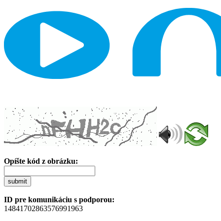
Opíšte kód z obrázku:
submit
ID pre komunikáciu s podporou:
14841702863576991963