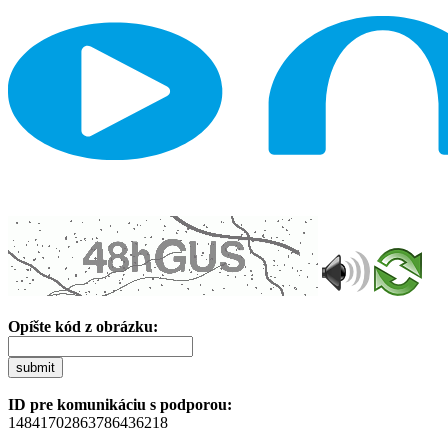
Opíšte kód z obrázku:
submit
ID pre komunikáciu s podporou:
14841702863786436218