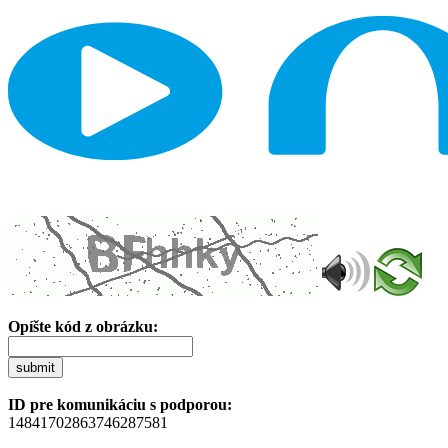
Opíšte kód z obrázku:
submit
ID pre komunikáciu s podporou:
14841702863746287581