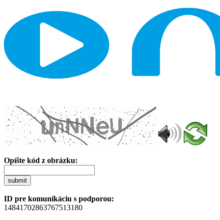
Opíšte kód z obrázku:
submit
ID pre komunikáciu s podporou:
14841702863767513180