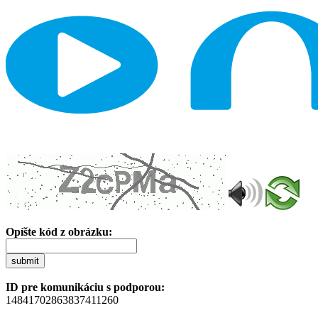
Opíšte kód z obrázku:
submit
ID pre komunikáciu s podporou:
14841702863837411260