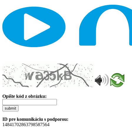
Opíšte kód z obrázku:
submit
ID pre komunikáciu s podporou:
14841702863798587564