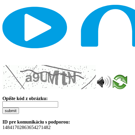
Opíšte kód z obrázku:
submit
ID pre komunikáciu s podporou:
14841702863654271482