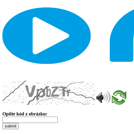
Opíšte kód z obrázku:
submit