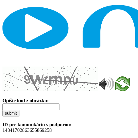
Opíšte kód z obrázku:
submit
ID pre komunikáciu s podporou:
14841702863655869258