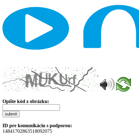
Opíšte kód z obrázku:
submit
ID pre komunikáciu s podporou:
14841702863518092075