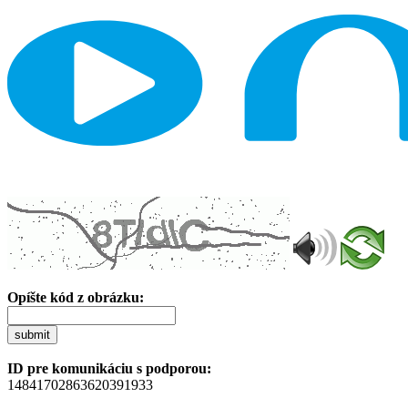
Opíšte kód z obrázku:
submit
ID pre komunikáciu s podporou:
14841702863620391933