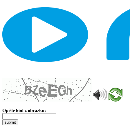
Opíšte kód z obrázku:
submit