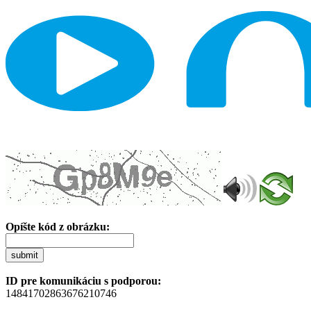
Opíšte kód z obrázku:
submit
ID pre komunikáciu s podporou:
14841702863676210746