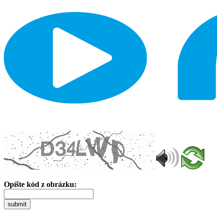
Opíšte kód z obrázku:
submit