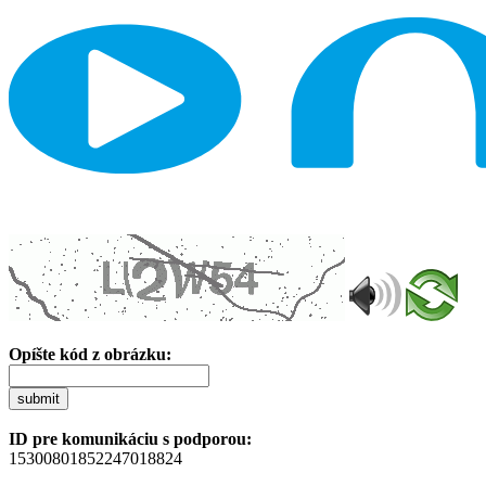
Opíšte kód z obrázku:
submit
ID pre komunikáciu s podporou:
15300801852247018824