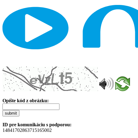
Opíšte kód z obrázku:
submit
ID pre komunikáciu s podporou:
14841702863715165002