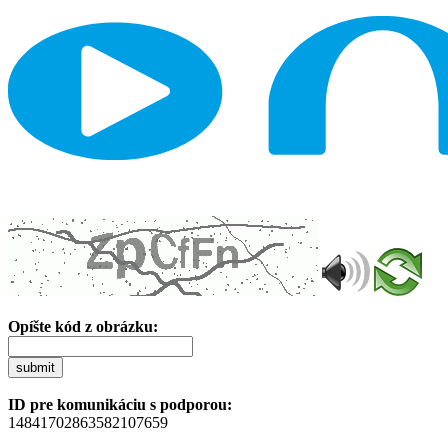
Opíšte kód z obrázku:
submit
ID pre komunikáciu s podporou:
14841702863582107659